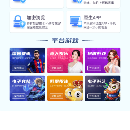
南德斯的补射进球也象征着他对于比赛节奏的掌控。
在许多时候，他能够准确判断出最佳射门时机，这种
果断和精准让他的进球变得尤为珍贵。这不仅提升了
个人士气，也极大鼓舞了整个团队，让其他队员更加
信任他的决策与执行力。
2、胜利队面临困境
与南德斯形成鲜明对比的是胜利队，他们在这场比赛
中显得相当被动。尽管开局阶段他们曾经尝试控制节
奏，但随着时间推移，他们逐渐失去了主动权，被对
手压制。在这种情况下，胜利队需要重新审视自己的
战术部署，以应对愈发严峻的形势。
胜利队的问题集中体现在防线的不稳固以及进攻端缺