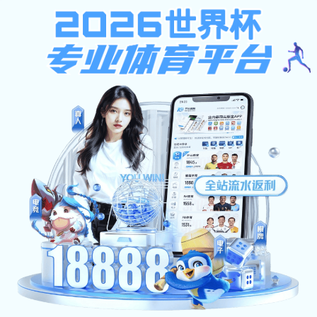
立即注册
千亿网页版
带您畅享全球体育
盛事
专业平台，数据精准，
高清直播
覆盖热门体育项
目。
聚焦足球、篮球、电竞等赛事，
每日内容实时更
新
。
极速访问
下载APP